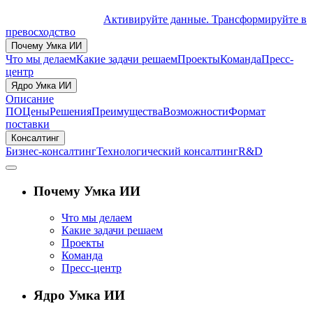
Активируйте данные. Трансформируйте в
превосходство
Почему Умка ИИ
Что мы делаем
Какие задачи решаем
Проекты
Команда
Пресс-
центр
Ядро Умка ИИ
Описание
ПО
Цены
Решения
Преимущества
Возможности
Формат
поставки
Консалтинг
Бизнес-консалтинг
Технологический консалтинг
R&D
Почему Умка ИИ
Что мы делаем
Какие задачи решаем
Проекты
Команда
Пресс-центр
Ядро Умка ИИ