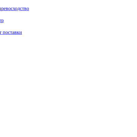
превосходство
тр
 поставки