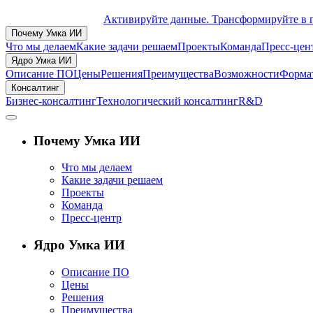
Активируйте данные. Трансформируйте в 
Почему Умка ИИ
Что мы делаем
Какие задачи решаем
Проекты
Команда
Пресс-цен
Ядро Умка ИИ
Описание ПО
Цены
Решения
Преимущества
Возможности
Формат
Консалтинг
Бизнес-консалтинг
Технологический консалтинг
R&D
Почему Умка ИИ
Что мы делаем
Какие задачи решаем
Проекты
Команда
Пресс-центр
Ядро Умка ИИ
Описание ПО
Цены
Решения
Преимущества