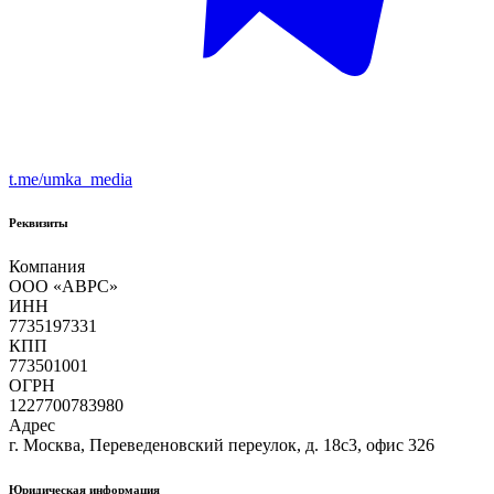
t.me/umka_media
Реквизиты
Компания
ООО «ABPC»
ИНН
7735197331
КПП
773501001
ОГРН
1227700783980
Адрес
г. Москва, Переведеновский переулок, д. 18с3, офис 326
Юридическая информация