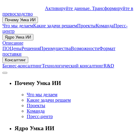
Активируйте данные. Трансформируйте в
превосходство
Почему Умка ИИ
Что мы делаем
Какие задачи решаем
Проекты
Команда
Пресс-
центр
Ядро Умка ИИ
Описание
ПО
Цены
Решения
Преимущества
Возможности
Формат
поставки
Консалтинг
Бизнес-консалтинг
Технологический консалтинг
R&D
Почему Умка ИИ
Что мы делаем
Какие задачи решаем
Проекты
Команда
Пресс-центр
Ядро Умка ИИ