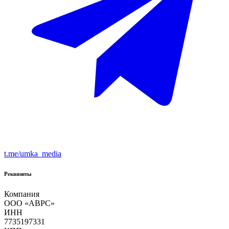
t.me/umka_media
Реквизиты
Компания
ООО «ABPC»
ИНН
7735197331