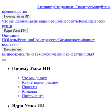
Активируйте данные. Трансформируйте в
превосходство
Почему Умка ИИ
Что мы делаем
Какие задачи решаем
Проекты
Команда
Пресс-
центр
Ядро Умка ИИ
Описание
ПО
Цены
Решения
Преимущества
Возможности
Формат
поставки
Консалтинг
Бизнес-консалтинг
Технологический консалтинг
R&D
Почему Умка ИИ
Что мы делаем
Какие задачи решаем
Проекты
Команда
Пресс-центр
Ядро Умка ИИ