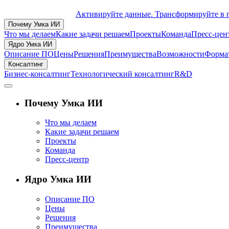
Активируйте данные. Трансформируйте в 
Почему Умка ИИ
Что мы делаем
Какие задачи решаем
Проекты
Команда
Пресс-цен
Ядро Умка ИИ
Описание ПО
Цены
Решения
Преимущества
Возможности
Формат
Консалтинг
Бизнес-консалтинг
Технологический консалтинг
R&D
Почему Умка ИИ
Что мы делаем
Какие задачи решаем
Проекты
Команда
Пресс-центр
Ядро Умка ИИ
Описание ПО
Цены
Решения
Преимущества