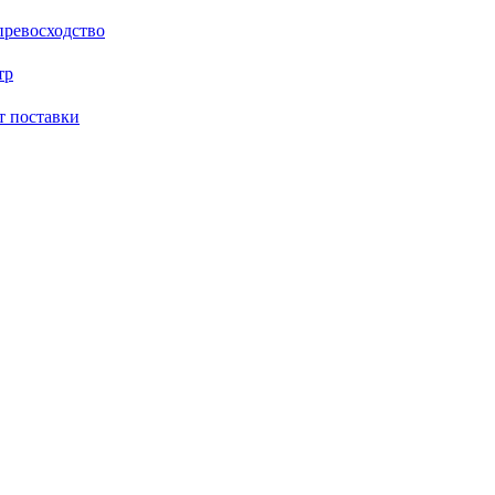
превосходство
тр
 поставки