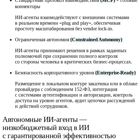
Стандартный протокол взаимодействия
{MCP}
+ готовые
коннекторы
ИИ-агенты взаимодействуют с внешними системами
в реальном времени «plug and play», обеспечивая
простоту масштабирования без vendor lock-in.
Ограниченная автономия
{Constrained Autonomy}
ИИ-агенты принимают решения в рамках заданных
полномочий при сохранении полного контроля
со стороны человека в критических бизнес-процессах.
Безопасность корпоративного уровня
{Enterprise-Ready}
Размещение в локальном контуре заказчика или в облаке
провайдера с соблюдением 152-ФЗ, интеграция
с системами аутентификации и авторизации, контроль
доступа на уровне агентов, аудит цепочки рассуждений
и действий сотрудников.
Автономные ИИ-агенты —
низкобюджетный вход в ИИ
с гарантированной эффективностью