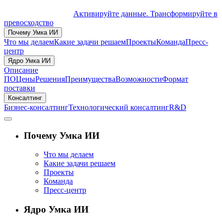
Активируйте данные. Трансформируйте в
превосходство
Почему Умка ИИ
Что мы делаем
Какие задачи решаем
Проекты
Команда
Пресс-
центр
Ядро Умка ИИ
Описание
ПО
Цены
Решения
Преимущества
Возможности
Формат
поставки
Консалтинг
Бизнес-консалтинг
Технологический консалтинг
R&D
Почему Умка ИИ
Что мы делаем
Какие задачи решаем
Проекты
Команда
Пресс-центр
Ядро Умка ИИ