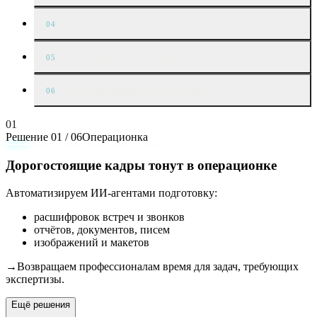
Финансовое и проектное планирование
04
HR-скрининг и ранжирование
05
Поиск по корпоративным знаниям
06
01
Решение
01
/
06
Операционка
Дорогостоящие кадры тонут в операционке
Автоматизируем ИИ-агентами подготовку:
расшифровок встреч и звонков
отчётов, документов, писем
изображений и макетов
→
Возвращаем профессионалам время для задач, требующих
экспертизы.
Ещё решения