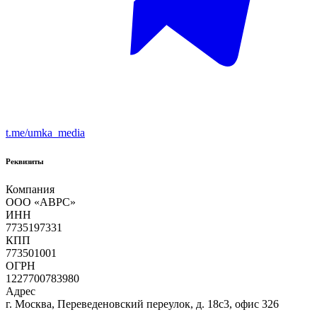
t.me/umka_media
Реквизиты
Компания
ООО «ABPC»
ИНН
7735197331
КПП
773501001
ОГРН
1227700783980
Адрес
г. Москва, Переведеновский переулок, д. 18с3, офис 326